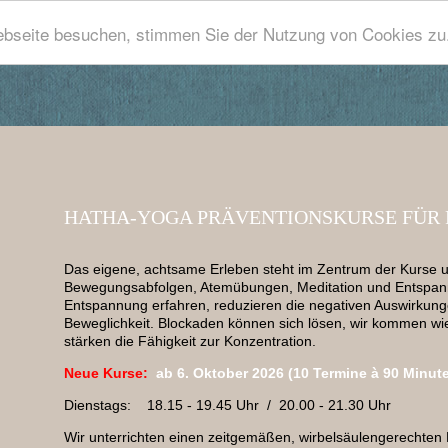
bseite besuchen, stimmen Sie der Nutzung von Cookies zu
HATHA-YOGA PRÄVENTIONSKURSE FÜR 
Das eigene, achtsame Erleben steht im Zentrum der Kurse 
Bewegungsabfolgen, Atemübungen, Meditation und Entspan
Entspannung erfahren, reduzieren die negativen Auswirkung
Beweglichkeit. Blockaden können sich lösen, wir kommen wi
stärken die Fähigkeit zur Konzentration.
Neue Kurse:
ab
6.
Oktober 2026
(10 Termine à 90 Minut
Dienstags: 18.15 - 19.45 Uhr / 20.00 - 21.30 Uhr
Wir unterrichten einen zeitgemäßen, wirbelsäulengerechten Ha