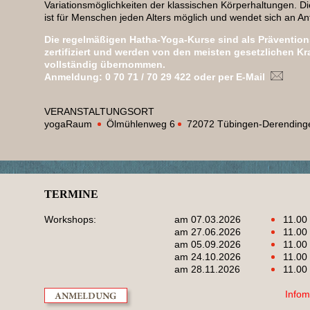
Variationsmöglichkeiten der klassischen Körperhaltungen. 
ist für Menschen jeden Alters möglich und wendet sich an 
Die regelmäßigen Hatha-Yoga-Kurse sind als Prävention
zertifiziert und werden von den meisten gesetzlichen K
vollständig übernommen.
Anmeldung: 0 70 71 / 70 29 422 oder per E-Mail
VERANSTALTUNGSORT
yogaRaum
Ölmühlenweg 6
72072 Tübingen-Derending
TERMINE
Workshops:
am 07.03.2026
11.00 U
am 27.06.2026
11.00 U
am 05.09.2026
11.00 U
am 24.10.2026
11.00 U
am 28.11.2026
11.00 U
Infom